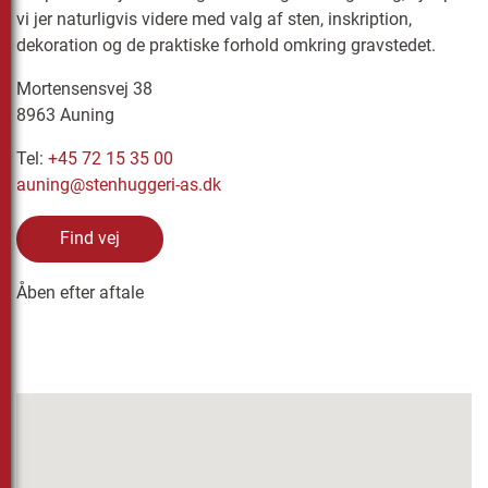
vi jer naturligvis videre med valg af sten, inskription,
dekoration og de praktiske forhold omkring gravstedet.
Mortensensvej 38
8963 Auning
Tel:
+45 72 15 35 00
auning@stenhuggeri-as.dk
Find vej
Åben efter aftale