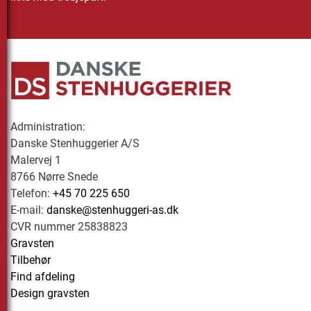
Administration:
Danske Stenhuggerier A/S
Malervej 1
8766 Nørre Snede
Telefon:
+45 70 225 650
E-mail:
danske@stenhuggeri-as.dk
CVR nummer 25838823
Gravsten
Tilbehør
Find afdeling
Design gravsten