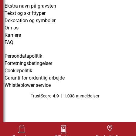
Ekstra navn på gravsten
Tekst og skrifttyper
Dekoration og symboler
Om os
Karriere
FAQ
Persondatapolitik
Forretningsbetingelser
Cookiepolitik
Garanti for ordentlig arbejde
Whistleblower service