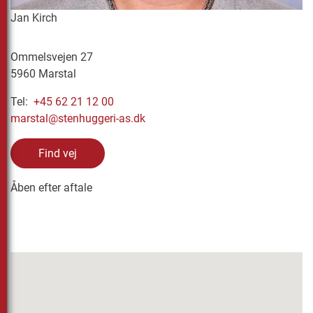
Jan Kirch
Ommelsvejen 27
5960 Marstal
Tel:
+45 62 21 12 00
marstal@stenhuggeri-as.dk
Find vej
Åben efter aftale