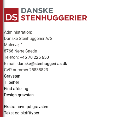
Administration:
Danske Stenhuggerier A/S
Malervej 1
8766 Nørre Snede
Telefon:
+45 70 225 650
E-mail:
danske@stenhuggeri-as.dk
CVR nummer 25838823
Gravsten
Tilbehør
Find afdeling
Design gravsten
Ekstra navn på gravsten
Tekst og skrifttyper