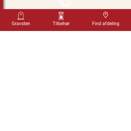
Design selv
Find afdeling
Gravsten
Tilbehør
Find afdeling
GRAVSTEN I RØD BOHUS
GRANIT