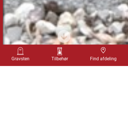
Design selv
Find afdeling
Gravsten
Tilbehør
Find afdeling
UNIKA GRAVSTEN I
BORNHOLMSK BLÅ RØNNE
GRANIT (1)