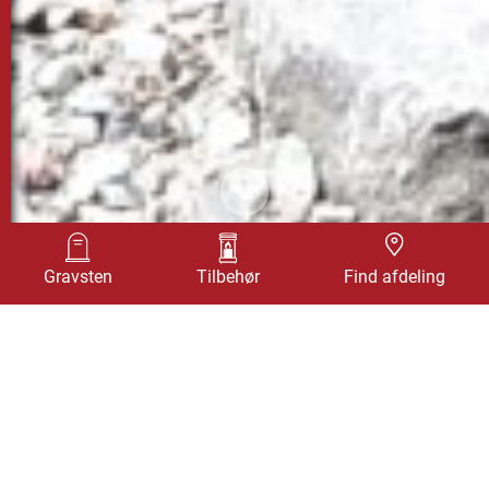
Design selv
Find afdeling
Gravsten
Tilbehør
Find afdeling
UNIKA GRAVSTEN I
POLERET BORNHOLMSK
PARADIS GRANIT