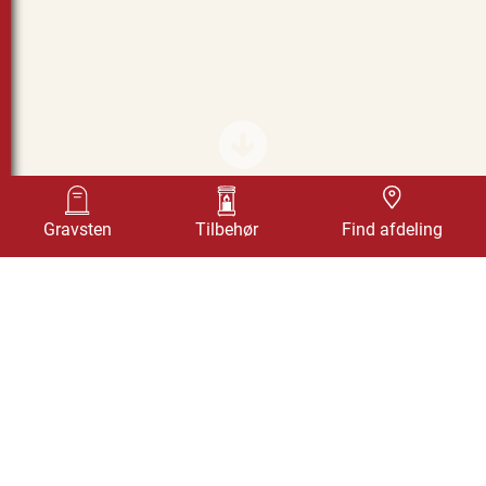
Find afdeling
Gravsten
Tilbehør
Find afdeling
LANTERNE BRONZE 40116